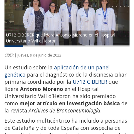
U712 CIBERER que lidera Antonio Moreno en el Hospital
Universitario Vall d’Hebron.
CIBER |
jueves, 9 de junio de 2022
Un estudio sobre la
aplicación de un panel
genético
para el diagnóstico de la discinesia ciliar
primaria coordinado por la
U712 CIBERER
que
lidera
Antonio Moreno
en el
Hospital
Universitario Vall d’Hebron ha sido premiado
como
mejor artículo en investigación básica
de
la revista
Archivos de Bronconeumología
.
Este estudio multicéntrico ha incluido a personas
de Cataluña y de toda España con sospecha de