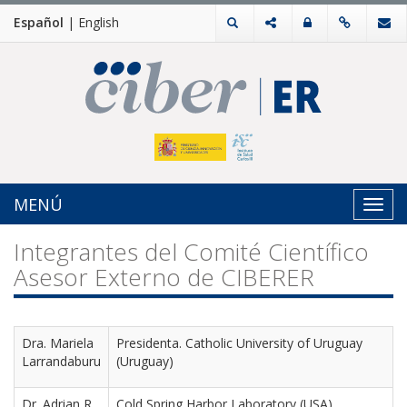
Español
|
English
MENÚ
Toggl
navig
Integrantes del Comité Científico
Asesor Externo de CIBERER
Dra. Mariela
Presidenta. Catholic University of Uruguay
Larrandaburu
(Uruguay)
Dr. Adrian R.
Cold Spring Harbor Laboratory (USA)