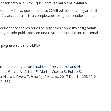
dor adscrito a la U761, que lidera
Isabel Varela-Nieto
.
utual Médica, que llegan a su XXVIII edición, tuvo lugar el 13
déis acceder a la lista completa de los galardonados con la
articipar todos los artículos originales sobre
investigación
ayan sido publicados en una revista nacional o internacional
a página web del CIBERER
s modulated by a combination of resveratrol and N-
chlea
. García-Alcántara F, Murillo-Cuesta S, Pulido S,
-Nieto I, Rivera T.
Hearing Research
. 2017 Dec 14; 358:10-21.
304389.