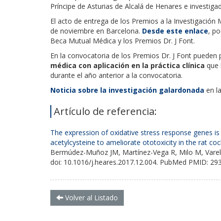
Príncipe de Asturias de Alcalá de Henares e investiga
El acto de entrega de los Premios a la Investigación M
de noviembre en Barcelona.
Desde este enlace
, po
Beca Mutual Médica y los Premios Dr. J Font.
En la convocatoria de los Premios Dr. J Font pueden p
médica con aplicación en la práctica clínica
que h
durante el año anterior a la convocatoria.
Noticia sobre la investigación galardonada
en l
Artículo de referencia:
The expression of oxidative stress response genes i
acetylcysteine to ameliorate ototoxicity in the rat co
Bermúdez-Muñoz JM, Martínez-Vega R, Milo M, Varela
doi: 10.1016/j.heares.2017.12.004. PubMed PMID: 29
Volver al Listado