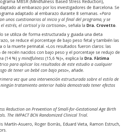
l programa MBSR (Mindfulness Based Stress Reduction),
adaptado al embarazo por los investigadores de Barcelona. Se
 programa adaptado al embarazo durante 8 semanas.
«Para
n unos cuestionarios al inicio y al final del programa, y se
 estrés, el cortisol y la cortisona»
, señala la
Dra. Crovetto
.
 se utiliza de forma estructurada y guiada una dieta
zo, se reduce el porcentaje de bajo peso fetal y también las
o la muerte perinatal. «Los resultados fueron claros: las
 de recién nacidos con bajo peso y el porcentaje se redujo de
nea (14 %) y
mindfulness
(15,6 %)», explica la
Dra. Fàtima
ico para aplicar los resultados de este estudio a cualquier
esgo de tener un bebé con bajo peso»
, añade.
rimera vez que una intervención estructurada sobre el estilo de
 ningún tratamiento anterior había demostrado tener efectos
ess Reduction on Prevention of Small-for-Gestational Age Birth
als. The IMPACT BCN Randomized Clinical Trial.
és Martín-Asuero, Roger Borràs, Eduard Vieta, Ramon Estruch,
ors.