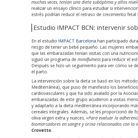
muchas veces, tenían una dieta subóptima y altos nivel
realizar un ensayo clínico para estudiar si intervenc
estrés podrían reducir el retraso de crecimiento feta
Estudio IMPACT BCN: intervenir sobr
En el estudio
IMPACT Barcelona
han participado dur
riesgo de tener un bebé pequeño. Las mujeres embaraz
que las embarazadas tenían visitas con una nutricioni
siguió un programa de
mindfulness
para reducir el est
Después se hizo un seguimiento para ver cómo se des
el parto.
La intervención sobre la dieta se basó en los métodos
Mediterránea), que puso de manifiesto los beneficio
cardiovasculares y que ha sido avalado por la Asoci
embarazadas de este grupo acudieron a visitas mensua
y adaptarlo a la dieta mediterránea incorporando más 
cereales integrales. Además, se les proporcionó de f
oliva virgen extra y nueces.
«Para evaluar la adherenc
biomarcadores en sangre y orina relacionados con la in
Crovetto
.