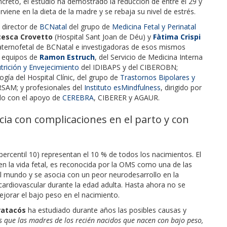
ncreto, el estudio ha demostrado la reducción de entre el 29 y
viene en la dieta de la madre y se rebaja su nivel de estrés.
, director de
BCNatal
del grupo de
Medicina Fetal y Perinatal
cesca Crovetto
(Hospital Sant Joan de Déu) y
Fàtima Crispi
 Maternofetal de BCNatal e investigadoras de esos mismos
s equipos de
Ramon Estruch
, del Servicio de Medicina Interna
trición y Envejecimiento
del IDIBAPS y del CIBEROBN;
ología del Hospital Clínic, del grupo de
Trastornos Bipolares y
ERSAM; y profesionales del
Instituto esMindfulness
, dirigido por
ado con el apoyo de
CEREBRA
, CIBERER y AGAUR.
cia con complicaciones en el parto y con
ercentil 10) representan el 10 % de todos los nacimientos. El
 en la vida fetal, es reconocida por la OMS como una de las
l mundo y se asocia con un peor neurodesarrollo en la
cardiovascular durante la edad adulta. Hasta ahora no se
jorar el bajo peso en el nacimiento.
ratacós
ha estudiado durante años las posibles causas y
 que las madres de los recién nacidos que nacen con bajo peso,