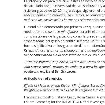
La intervención para reducir el estrés se basó en e
desarrollado por la Universidad de Massachusetts y 
hicieron grupos de 20-25 mujeres que siguieron el
saber si había una reducción en el estrés, se completaro
midieron los niveles de las hormonas relacionadas con el
El estudio ha demostrado por primera vez que, cuando
mediterránea o se hace
mindfulness
durante el embara
complicaciones de la gestación, como la preeclampsia 
embarazadas del grupo de control tuvieron un 21,9 %
forma significativa en los grupos de dieta mediterrá
Crispi
.
«Ahora estamos diseñando un estudio multicéntr
mujer embarazada sin la necesidad de que exista el ri
«Esta investigación es pionera, ya que demuestra por p
vida reduce complicaciones del embarazo para las que
positivos»,
explica el
Dr. Gratacós
.
Artículo de referencia:
Effects of Mediterranean Diet or Mindfulness-Based Str
Weights in Newborns Born to At-Risk Pregnant Individu
Francesca Crovetto, Fàtima Crispi, Rosa Casas, Andr
Eduard Gratacós; for the IMPACT BCN trial investigat