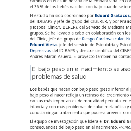
cambios en el estilo de vida de la embarazada. En co
el 36 % de los bebés nacidos con bajo cuando se inter
El estudio ha sido coordinado por
Eduard Gratacós
del IDIBAPS y jefe de grupo del CIBERER, y por
Fran
(Hospital Clínic/CIBERER), del Servicio de Medicina
grupos. Se ha llevado a cabo en colaboración con lo
del Clínic, jefe del grupo de
Riesgo Cardiovascular, Nu
Eduard Vieta
, jefe del servicio de Psiquiatría y Psic
Depresivos
del IDIBAPS y director científico del CIB
Andrés Martín-Asuero
. El proyecto también ha cont
El bajo peso en el nacimiento se aso
problemas de salud
Los bebés que nacen con bajo peso (peso inferior al p
bajo peso al nacer refleja un retraso del crecimiento
causas más importantes de mortalidad perinatal en e
infancia y con más problemas de salud metabólica y 
conocía ningún tratamiento que pudiera prevenir o me
El equipo de investigación que lidera el
Dr.
Eduard
G
consecuencias del bajo peso en el nacimiento.
«Vimos