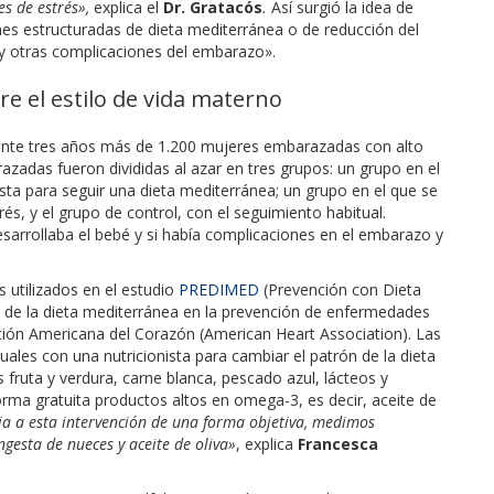
es de estrés»,
explica el
Dr.
Gratacós
.
Así surgió la idea de
iones estructuradas de dieta mediterránea o de reducción del
l y otras complicaciones del embarazo».
e el estilo de vida materno
ante tres años más de 1.200 mujeres embarazadas con alto
adas fueron divididas al azar en tres grupos: un grupo en el
sta para seguir una dieta mediterránea; un grupo en el que se
rés, y el grupo de control, con el seguimiento habitual.
arrollaba el bebé y si había complicaciones en el embarazo y
 utilizados en el estudio
PREDIMED
(Prevención con Dieta
s de la dieta mediterránea en la prevención de enfermedades
ación Americana del Corazón (American Heart Association). Las
les con una nutricionista para cambiar el patrón de la dieta
fruta y verdura, carne blanca, pescado azul, lácteos y
orma gratuita productos altos en omega-3, es decir, aceite de
ia a esta intervención de una forma objetiva, medimos
gesta de nueces y aceite de oliva»
, explica
Francesca