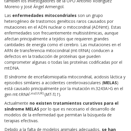
también los investigadores de la UPO Antonio Rodríguez
Moreno y José Ángel Armengol.
Las
enfermedades mitocondriales
son un grupo
heterogéneo de trastornos genéticos raros causados ​​por
mutaciones en el ADN nuclear o mitocondrial (ADNmt). Estas
enfermedades son frecuentemente multisistémicas, aunque
afectan principalmente a tejidos que requieren grandes
cantidades de energía como el cerebro. Las mutaciones en el
ARN de transferencia mitocondrial (mt-tRNA) conducen a
defectos en la traducción de proteínas que pueden
comprometer algunas o todas las proteínas codificadas por el
mtDNA.
El síndrome de encefalomiopatía mitocondrial, acidosis láctica y
episodios similares a accidentes cerebrovasculares (
MELAS
)
está causado principalmente por la mutación m.3243A>G en el
Leu(UUR)
gen mt-tRNA
(
MT-TL1
).
Actualmente
no existen tratamientos curativos para el
síndrome MELAS
por lo que es necesario el desarrollo de
modelos de la enfermedad que permitan la búsqueda de
terapias efectivas.
Debido a la falta de modelos animales adecuados,
se han