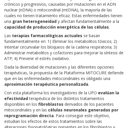
crónicos y progresivos, causadas por mutaciones en el ADN
nuclear (nDNA) o mitocondrial (mtDNA), la mayoría de las
cuales no tienen tratamiento eficaz. Estas enfermedades tienen
una
gran heterogeneidad
y afectan fundamentalmente a la
capacidad de producción energética de las células
.
Las
terapias farmacológicas actuales
se basan
fundamentalmente en: 1) Eliminar los metabolitos tóxicos; 2)
Intentar circunvalar los bloqueos de la cadena respiratoria; 3)
Administrar metabolitos y cofactores para mejorar la síntesis de
ATP; 4) Prevenir el estrés oxidativo.
Dada la diversidad de mutaciones y las diferentes opciones
terapéuticas, la propuesta de la Plataforma MITOCURE defiende
que en las enfermedades mitocondriales es obligado una
aproximación terapéutica personalizada
.
Con esta plataforma los investigadores de la UPO
evalúan la
efectividad
terapéutica de los distintos tratamientos
disponibles en los
fibroblastos
derivados de los pacientes
mitocondriales y en las
células neuronales generadas por
reprogramación directa
. Para conseguir este objetivo,
estudian los efectos de estos tratamientos sobre las
alteraciones fisiopatológicas presentes en los fibroblastos y