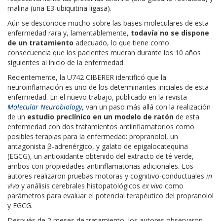
malina (una E3-ubiquitina ligasa).
Aún se desconoce mucho sobre las bases moleculares de esta
enfermedad rara y, lamentablemente,
todavía no se dispone
de un tratamiento
adecuado, lo que tiene como
consecuencia que los pacientes mueran durante los 10 años
siguientes al inicio de la enfermedad.
Recientemente, la U742 CIBERER identificó que la
neuroinflamación es uno de los determinantes iniciales de esta
enfermedad. En el nuevo trabajo, publicado en la revista
Molecular Neurobiology
,
van un paso más allá con la realización
de un
estudio preclínico en un modelo de ratón
de esta
enfermedad con dos tratamientos antiinflamatorios como
posibles terapias para la enfermedad: propranolol, un
antagonista β-adrenérgico, y galato de epigalocatequina
(EGCG), un antioxidante obtenido del extracto de té verde,
ambos con propiedades antiinflamatorias adicionales. Los
autores realizaron pruebas motoras y cognitivo-conductuales
in
vivo
y análisis cerebrales histopatológicos
ex vivo
como
parámetros para evaluar el potencial terapéutico del propranolol
y EGCG.
Después de 2 meses de tratamiento, los autores observaron