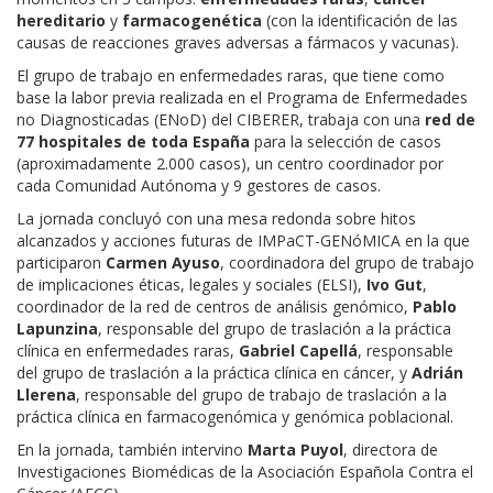
hereditario
y
farmacogenética
(con la identificación de las
causas de reacciones graves adversas a fármacos y vacunas).
El grupo de trabajo en enfermedades raras, que tiene como
base la labor previa realizada en el Programa de Enfermedades
no Diagnosticadas (ENoD) del CIBERER, trabaja con una
red de
77 hospitales de toda España
para la selección de casos
(aproximadamente 2.000 casos), un centro coordinador por
cada Comunidad Autónoma y 9 gestores de casos.
La jornada concluyó con una mesa redonda sobre hitos
alcanzados y acciones futuras de IMPaCT-GENóMICA en la que
participaron
Carmen Ayuso
, coordinadora del grupo de trabajo
de implicaciones éticas, legales y sociales (ELSI),
Ivo Gut
,
coordinador de la red de centros de análisis genómico,
Pablo
Lapunzina
, responsable del grupo de traslación a la práctica
clínica en enfermedades raras,
Gabriel Capellá
, responsable
del grupo de traslación a la práctica clínica en cáncer, y
Adrián
Llerena
, responsable del grupo de trabajo de traslación a la
práctica clínica en farmacogenómica y genómica poblacional.
En la jornada, también intervino
Marta Puyol
, directora de
Investigaciones Biomédicas de la Asociación Española Contra el