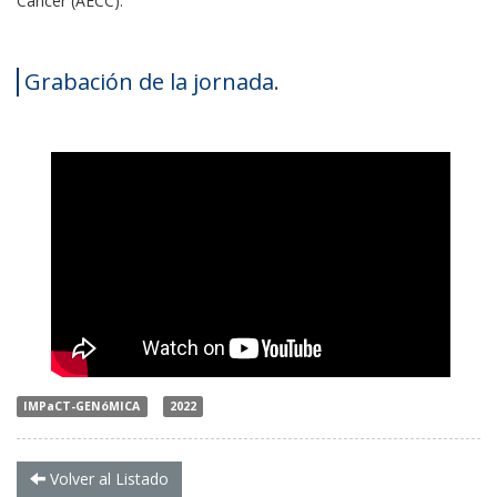
Cáncer (AECC).
Grabación de la jornada
.
IMPaCT-GENóMICA
2022
Volver al Listado