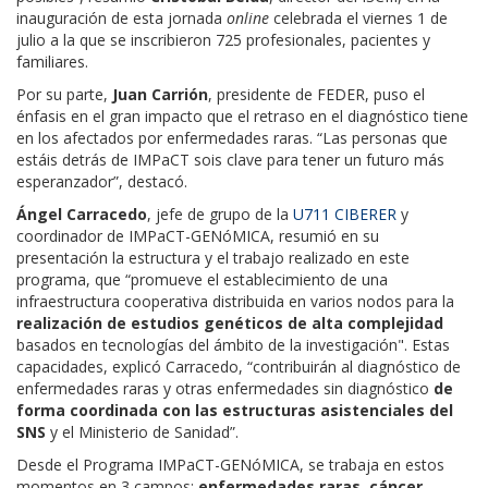
inauguración de esta jornada
online
celebrada el viernes 1 de
julio a la que se inscribieron 725 profesionales, pacientes y
familiares.
Por su parte,
Juan Carrión
, presidente de FEDER, puso el
énfasis en el gran impacto que el retraso en el diagnóstico tiene
en los afectados por enfermedades raras. “Las personas que
estáis detrás de IMPaCT sois clave para tener un futuro más
esperanzador”, destacó.
Ángel Carracedo
, jefe de grupo de la
U711 CIBERER
y
coordinador de IMPaCT-GENóMICA, resumió en su
presentación la estructura y el trabajo realizado en este
programa, que “promueve el establecimiento de una
infraestructura cooperativa distribuida en varios nodos para la
realización de estudios genéticos de alta complejidad
basados en tecnologías del ámbito de la investigación". Estas
capacidades, explicó Carracedo, “contribuirán al diagnóstico de
enfermedades raras y otras enfermedades sin diagnóstico
de
forma coordinada con las estructuras asistenciales del
SNS
y el Ministerio de Sanidad”.
Desde el Programa IMPaCT-GENóMICA, se trabaja en estos
momentos en 3 campos:
enfermedades raras
,
cáncer