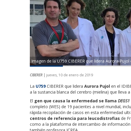
Imagen de la U759 CIBERER que lidera Aurora Pujol 
CIBERER |
jueves, 10 de enero de 2019
La
U759
CIBERER que lidera
Aurora Pujol
en el IDIB
a la sustancia blanca del cerebro (mielina) que lleva
El
gen que causa la enfermedad se llama
DEGS1
completo (WES) de 19 pacientes a nivel mundial, incl
rápida recopilación de casos en esta enfermedad ultra
centros de referencia para leucodistrofias
de Fr
como a la plataforma de intercambio de informació
también profesora ICREA.