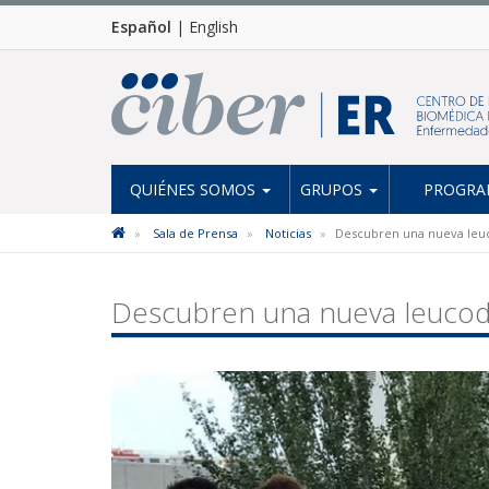
Español
|
English
QUIÉNES SOMOS
GRUPOS
PROGRAM
Sala de Prensa
Noticias
Descubren una nueva leucod
Descubren una nueva leucodist