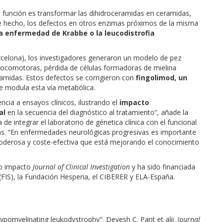
función es transformar las dihidroceramidas en ceramidas,
De hecho, los defectos en otros enzimas próximos de la misma
 enfermedad de Krabbe o la leucodistrofia
Barcelona), los investigadores generaron un modelo de pez
 locomotoras, pérdida de células formadoras de mielina
eramidas. Estos defectos se corrigieron con
fingolimod, un
 modula esta vía metabólica.
encia a ensayos clínicos, ilustrando el
impacto
al
en la secuencia del diagnóstico al tratamiento”, añade la
 de integrar el laboratorio de génetica clínica con el funcional
cas. “En enfermedades neurológicas progresivas es importante
oderosa y coste-efectiva que está mejorando el conocimiento
lto impacto
Journal of Clinical Investigation
y ha sido financiada
I (FIS), la Fundación Hesperia, el CIBERER y ELA-España.
pomyelinating leukodystrophy". Devesh C. Pant et alii.
Journal