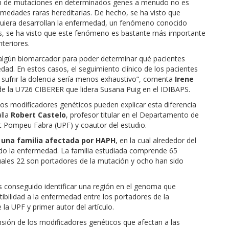
ación de mutaciones en determinados genes a menudo no es
ermedades raras hereditarias. De hecho, se ha visto que
quiera desarrollan la enfermedad, un fenómeno conocido
os, se ha visto que este fenómeno es bastante más importante
teriores.
ar algún biomarcador para poder determinar qué pacientes
ad. En estos casos, el seguimiento clínico de los pacientes
sufrir la dolencia sería menos exhaustivo”, comenta
Irene
 de la U726 CIBERER que lidera Susana Puig en el IDIBAPS.
os modificadores genéticos pueden explicar esta diferencia
lla
Robert Castelo
, profesor titular en el Departamento de
at Pompeu Fabra (UPF) y coautor del estudio.
 una familia afectada por HAPH
, en la cual alrededor del
ado la enfermedad. La familia estudiada comprende 65
cuales 22 son portadores de la mutación y ocho han sido
os conseguido identificar una región en el genoma que
ibilidad a la enfermedad entre los portadores de la
e la UPF y primer autor del artículo.
sión de los modificadores genéticos que afectan a las