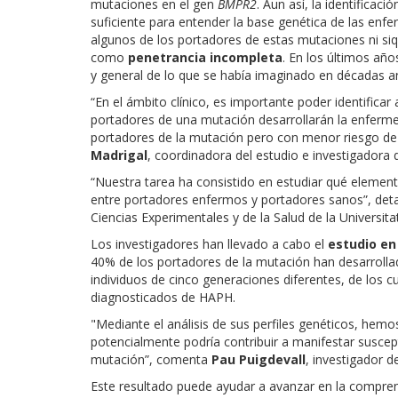
mutaciones en el gen
BMPR2
. Aun así, la identific
suficiente para entender la base genética de las enf
algunos de los portadores de estas mutaciones ni si
como
penetrancia incompleta
. En los últimos añ
y general de lo que se había imaginado en décadas an
“En el ámbito clínico, es importante poder identific
portadores de una mutación desarrollarán la enfermed
portadores de la mutación pero con menor riesgo de 
Madrigal
, coordinadora del estudio e investigadora
“Nuestra tarea ha consistido en estudiar qué element
entre portadores enfermos y portadores sanos”, deta
Ciencias Experimentales y de la Salud de la Universit
Los investigadores han llevado a cabo el
estudio en
40% de los portadores de la mutación han desarroll
individuos de cinco generaciones diferentes, de los 
diagnosticados de HAPH.
"Mediante el análisis de sus perfiles genéticos, hem
potencialmente podría contribuir a manifestar suscept
mutación”, comenta
Pau Puigdevall
, investigador d
Este resultado puede ayudar a avanzar en la compren