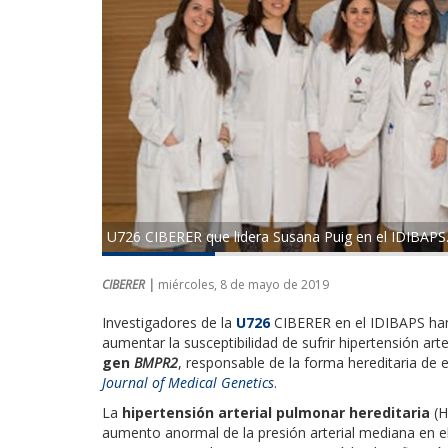
U726 CIBERER que lidera Susana Puig en el IDIBAPS
CIBERER |
miércoles, 8 de mayo de 2019
Investigadores de la
U726
CIBERER en el IDIBAPS han 
aumentar la susceptibilidad de sufrir hipertensión art
gen
BMPR2
, responsable de la forma hereditaria de 
Journal of Medical Genetics
.
La
hipertensión arterial pulmonar hereditaria
(H
aumento anormal de la presión arterial mediana en e