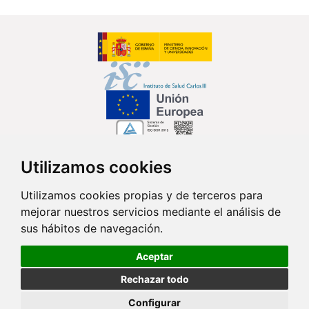
Utilizamos cookies
Síguenos en...
Utilizamos cookies propias y de terceros para
mejorar nuestros servicios mediante el análisis de
Contacto
sus hábitos de navegación.
Av. Monforte de Lemos, 3-5. Pabellón 11. Planta 0 28029 Madrid
Aceptar
info@ciberisciii.es
Rechazar todo
© Copyright 2026 CIBER |
Política de Privacidad
|
Aviso Legal
|
Política
Configurar