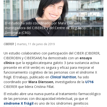
El estudio ha sido coordinado por Mara Dierssen,
investigadora del CIBERER y del Centre de Regulació
Genòmica (CRG).
CIBERER |
martes, 11 de junio de 2019
Un estudio colaborativo con participación del CIBER (CIBERER,
CIBEROBN y CIBERSAM) ha demostrado con un
ensayo
clínico
que la epigalocatequina galoto 3 (una sustancia activa
presente en el té verde) es segura y eficaz para mejorar el
funcionamiento cognitivo de las personas con el síndrome X
frágil. El trabajo, publicado en
Clinical Nutrition
, ha sido
coordinado por
Mara Dierssen
, investigadora de la
U716
CIBERER que lidera Cristina Fillat.
El estudio abre una nueva puerta al tratamiento farmacológico
de las personas con discapacidad intelectual, ya que el
síndrome X frágil
es uno de los síndromes genéticos