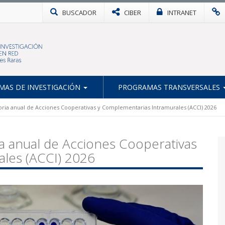
BUSCADOR
CIBER
INTRANET
AS DE INVESTIGACIÓN
PROGRAMAS TRANSVERSALES
oria anual de Acciones Cooperativas y Complementarias Intramurales (ACCI) 2026
a anual de Acciones Cooperativas
les (ACCI) 2026