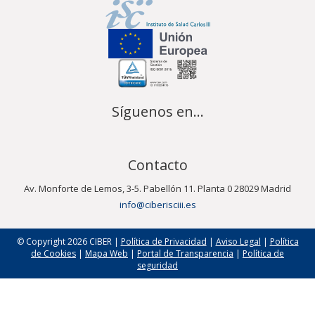
Síguenos en...
Contacto
Av. Monforte de Lemos, 3-5. Pabellón 11. Planta 0 28029 Madrid
info@ciberisciii.es
© Copyright 2026 CIBER |
Política de Privacidad
|
Aviso Legal
|
Política
de Cookies
|
Mapa Web
|
Portal de Transparencia
|
Política de
seguridad