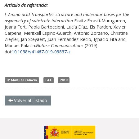
Artículo de referencia:
L-Amino acid Transporter structure and molecular bases for the
asymmetry of substrate interaction.
Ekaitz Errasti-Murugarren,
Joana Fort, Paola Bartoccioni, Lucía Díaz, Els Pardon, Xavier
Carpena, Meritxell Espino-Guarch, Antonio Zorzano, Christine
Ziegler, Jan Steyaert, Juan Fernández-Recio, Ignacio Fita and
Manuel Palacín.
Nature Communications
(2019)
doi:
10.1038/s41467-019-09837-z
IP Manuel Palacín
LAT
2019
Volver al Listado