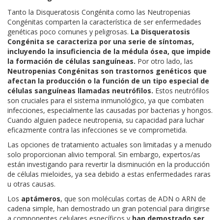
Tanto la Disqueratosis Congénita como las Neutropenias
Congénitas comparten la característica de ser enfermedades
genéticas poco comunes y peligrosas.
La Disqueratosis
Congénita se caracteriza por una serie de síntomas,
incluyendo la insuficiencia de la médula ósea, que impide
la formación de células sanguíneas.
Por otro lado, las
Neutropenias Congénitas son trastornos genéticos que
afectan la producción o la función de un tipo especial de
células sanguíneas llamadas neutrófilos.
Estos neutrófilos
son cruciales para el sistema inmunológico, ya que combaten
infecciones, especialmente las causadas por bacterias y hongos.
Cuando alguien padece neutropenia, su capacidad para luchar
eficazmente contra las infecciones se ve comprometida.
Las opciones de tratamiento actuales son limitadas y a menudo
solo proporcionan alivio temporal. Sin embargo, expertos/as
están investigando para revertir la disminución en la producción
de células mieloides, ya sea debido a estas enfermedades raras
u otras causas.
Los
aptámeros
, que son moléculas cortas de ADN o ARN de
cadena simple, han demostrado un gran potencial para dirigirse
a componentes celulares específicos y
han demostrado ser