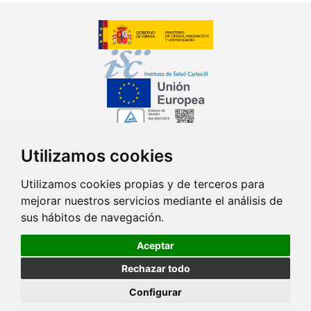
Utilizamos cookies
Síguenos en...
Utilizamos cookies propias y de terceros para
mejorar nuestros servicios mediante el análisis de
Contacto
sus hábitos de navegación.
Av. Monforte de Lemos, 3-5. Pabellón 11. Planta 0 28029 Madrid
Aceptar
info@ciberisciii.es
Rechazar todo
© Copyright 2026 CIBER |
Política de Privacidad
|
Aviso Legal
|
Política
Configurar
de Cookies
|
Mapa Web
|
Portal de Transparencia
|
Política de