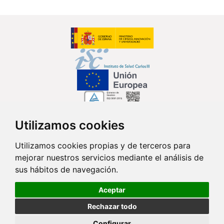
Utilizamos cookies
Síguenos en...
Utilizamos cookies propias y de terceros para
mejorar nuestros servicios mediante el análisis de
Contacto
sus hábitos de navegación.
Av. Monforte de Lemos, 3-5. Pabellón 11. Planta 0 28029 Madrid
Aceptar
info@ciberisciii.es
Rechazar todo
© Copyright 2026 CIBER |
Política de Privacidad
|
Aviso Legal
|
Política
Configurar