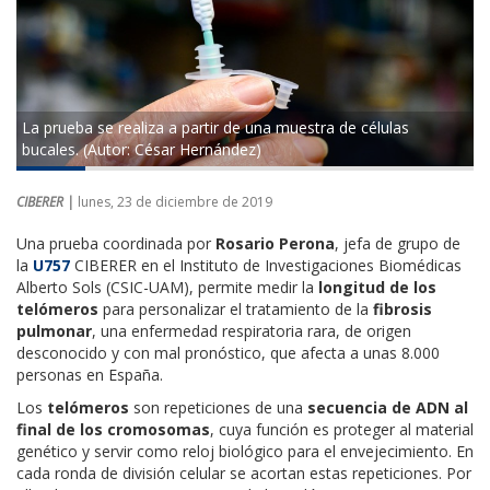
La prueba se realiza a partir de una muestra de células
bucales. (Autor: César Hernández)
CIBERER |
lunes, 23 de diciembre de 2019
Una prueba coordinada por
Rosario Perona
, jefa de grupo de
la
U757
CIBERER en el Instituto de Investigaciones Biomédicas
Alberto Sols (CSIC-UAM), permite medir la
longitud de los
telómeros
para personalizar el tratamiento de la
fibrosis
pulmonar
, una enfermedad respiratoria rara, de origen
desconocido y con mal pronóstico, que afecta a unas 8.000
personas en España.
Los
telómeros
son repeticiones de una
secuencia de ADN al
final de los cromosomas
, cuya función es proteger al material
genético y servir como reloj biológico para el envejecimiento. En
cada ronda de división celular se acortan estas repeticiones. Por