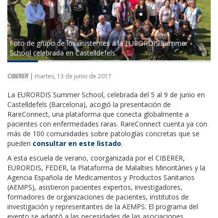
Foto de grupo de los asistentes a la EURORDIS Summer
School celebrada en Castelldefels.
CIBERER |
martes, 13 de junio de 2017
La EURORDIS Summer School, celebrada del 5 al 9 de junio en
Castelldefels (Barcelona), acogió la presentación de
RareConnect, una plataforma que conecta globalmente a
pacientes con enfermedades raras. RareConnect cuenta ya con
más de 100 comunidades sobre patologías concretas que se
pueden
consultar en este listado
.
A esta escuela de verano, coorganizada por el CIBERER,
EURORDIS, FEDER, la Plataforma de Malalties Minoritàries y la
Agencia Española de Medicamentos y Productos Sanitarios
(AEMPS), asistieron pacientes expertos, investigadores,
formadores de organizaciones de pacientes, institutos de
investigación y representantes de la AEMPS. El programa del
evento se adaptó a las necesidades de las asociaciones