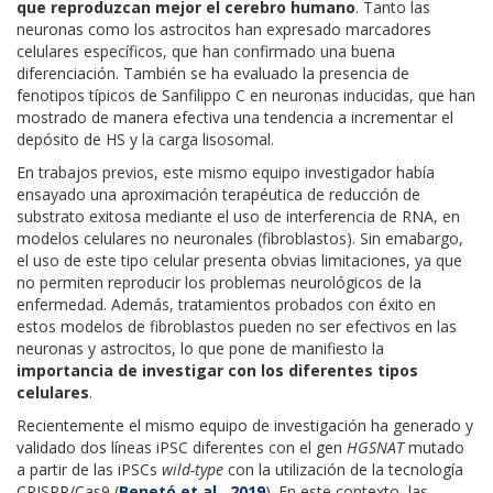
que reproduzcan mejor el cerebro humano
. Tanto las
neuronas como los astrocitos han expresado marcadores
celulares específicos, que han confirmado una buena
diferenciación. También se ha evaluado la presencia de
fenotipos típicos de Sanfilippo C en neuronas inducidas, que han
mostrado de manera efectiva una tendencia a incrementar el
depósito de HS y la carga lisosomal.
En trabajos previos, este mismo equipo investigador había
ensayado una aproximación terapéutica de reducción de
substrato exitosa mediante el uso de interferencia de RNA, en
modelos celulares no neuronales (fibroblastos). Sin emabargo,
el uso de este tipo celular presenta obvias limitaciones, ya que
no permiten reproducir los problemas neurológicos de la
enfermedad. Además, tratamientos probados con éxito en
estos modelos de fibroblastos pueden no ser efectivos en las
neuronas y astrocitos, lo que pone de manifiesto la
importancia de investigar con los diferentes tipos
celulares
.
Recientemente el mismo equipo de investigación ha generado y
validado dos líneas iPSC diferentes con el gen
HGSNAT
mutado
a partir de las iPSCs
wild-type
con la utilización de la tecnología
CRISPR/Cas9 (
Benetó et al., 2019
). En este contexto, las