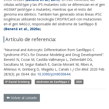
células
wild-type
y las iPS mutantes solo se diferencian en el gen
HGSNAT
(
wild-type
o mutante), mientras que el resto del
genoma era idéntico. También han generado otras líneas iPSC
isogénicas utilizando tecnología CRISPR/Cas9 con mutaciones
en el gen
NAGLU
, responsable del síndrome de Sanfilippo B
(Benetó et al., 2020a
).
Artículo de referencia:
“Neuronal and Astrocytic Differentiation from Sanfilippo C
Syndrome iPSCs for Disease Modeling and Drug Development”.
Benetó N, Cozar M, Castilla-Vallmanya L, Zetterdahl OG,
Sacultanu M, Segur-Bailach E, García-Morant M, Ribes A,
Ahlenius H, Grinberg D, Vilageliu L, Canals I.
J Clin Med
. 2020 Feb
28;9(3). pii: E644. doi:
10.3390/jcm9030644
.
IP Daniel Grinberg
síndrome de Sanfilippo C
2020
Volver al Listado