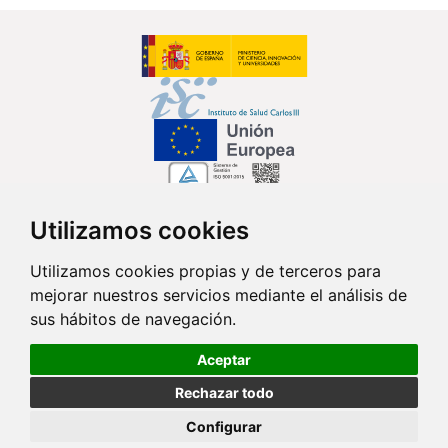
Utilizamos cookies
Síguenos en...
Utilizamos cookies propias y de terceros para
mejorar nuestros servicios mediante el análisis de
Contacto
sus hábitos de navegación.
Av. Monforte de Lemos, 3-5. Pabellón 11. Planta 0 28029 Madrid
Aceptar
info@ciberisciii.es
Rechazar todo
© Copyright 2026 CIBER |
Política de Privacidad
|
Aviso Legal
|
Política
Configurar
de Cookies
|
Mapa Web
|
Portal de Transparencia
|
Política de