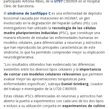
participado Antònia Ribes, de la
U737
CIBERER en el Hospital
Clínic de Barcelona.
El
síndrome de Sanfilippo C
es una enfermedad de depósito
lisosomal causada por mutaciones en
HGSNAT
, un gen
involucrado en la degradación del heparán sulfato (HS). Los
investigadores han utilizado la
tecnología de las células
madre pluripotentes inducidas
(iPSC), que constituye una
manera eficiente de estudiar las enfermedades humanas en
modelos celulares, para diferenciarlas a neuronas y astrocitos
que han reproducido las principales características de este
síndrome, lo que ha permitido comprender mejor su implicación
neurodegenerativa.
“Los resultados obtenidos han evidenciado las diferencias
existentes entre los diversos tipos celulares y la
importancia
de contar con modelos celulares relevantes
que permiten
evaluar mejor las aproximaciones terapéuticas para
enfermedades específicas”, subraya
Daniel Grinberg
, coautor
del trabajo e investigador de la U720 CIBERER.
Estas células iPSCs diferenciadas en neuronas y astrocitos han
abierto la puerta a experimentos con cada uno de los dos tipos
e incluso a su utilización conjunta en
experimentos de cultivo