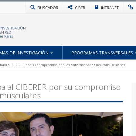
BUSCADOR
CIBER
INTRANET
AS DE INVESTIGACIÓN
PROGRAMAS TRANSVERSALES
dona al CIBERER por su compromiso con las enfermedades neuromusculares
na al CIBERER por su compromiso
omusculares