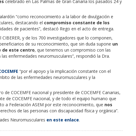
es
celebrado en Las Palmas de Gran Canaria los pasados 24 y
lardón “como reconocimiento a la labor de divulgación e
culares, destacando el
compromiso constante de los
idades de pacientes”, destacó Rego en el acto de entrega.
el CIBERER, y de los 700 investigadores que lo componen,
beneficiarios de su reconocimiento, que sin duda supone
un
e de este centro
, que tenemos un compromiso con las
n las enfermedades neuromusculares”, respondió la Dra.
COCEMFE
“por el apoyo y la implicación constante con el
 ámbito de las enfermedades neuromusculares y la
ero de COCEMFE nacional y presidente de COCEMFE Canarias,
nte de COCEMFE nacional, y de todo el equipo humano que
nto a Federación ASEM por este reconocimiento, que
nos
erechos de las personas con discapacidad física y orgánica”.
edades Neuromusculares
en este enlace
.