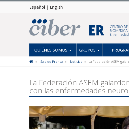
Español
|
English
QUIÉNES SOMOS
GRUPOS
PROGRAM
Sala de Prensa
Noticias
La Federación ASEM galar
La Federación ASEM galardo
con las enfermedades neur