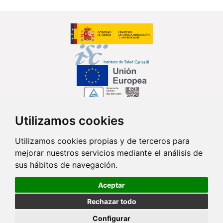
Utilizamos cookies
Síguenos en...
Utilizamos cookies propias y de terceros para
mejorar nuestros servicios mediante el análisis de
Contacto
sus hábitos de navegación.
Av. Monforte de Lemos, 3-5. Pabellón 11. Planta 0 28029 Madrid
Aceptar
info@ciberisciii.es
Rechazar todo
© Copyright 2026 CIBER |
Política de Privacidad
|
Aviso Legal
|
Política
Configurar