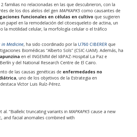
 2 familias no relacionadas en las que descubrieron, con la
antes de los dos alelos del gen
MAPKAPK5
como causantes de
gaciones funcionales en células en cultivo
que sugieren
 un papel en la remodelación del citoesqueleto de actina, un
a motilidad celular, la morfología celular o el tráfico
 in Medicine
, ha sido coordinado por la
U760 CIBERER
que
estigaciones Biomédicas “Alberto Sols” (CSIC-UAM). Además, ha
Lapunzina
en el INGEMM del IdiPAZ-Hospital La Paz e
Berlín y del National Research Centre de El Cairo.
ento de las causas genéticas de
enfermedades no
diátrica
, uno de los objetivos de la Estrategia en
estaca Víctor Luis Ruíz-Pérez.
l. “Biallelic truncating variants in
MAPKAPK5
cause a new
ac, and facial anomalies combined with