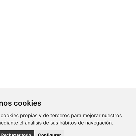
Contacto
amos cookies
Av. Monforte de Lemos, 3-5. Pabellón
 cookies propias y de terceros para mejorar nuestros
11. Planta 0 28029 Madrid
mediante el análisis de sus hábitos de navegación.
info@ciberisciii.es
Rechazar todo
Configurar