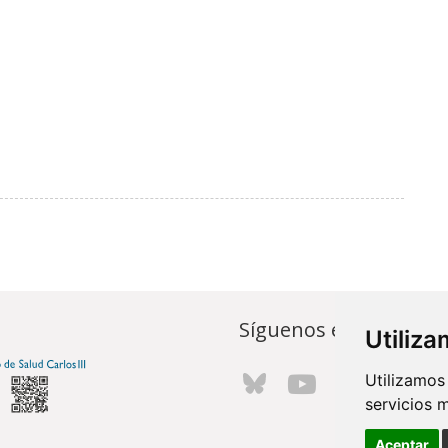
Síguenos en...
Utiliz
Utilizamos
servicios 
Aceptar