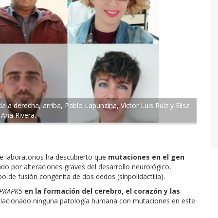
a a derecha, arriba, Pablo Lapunzina, Víctor Luis Ruíz y Elisa
Ana Rivera.
de laboratorios ha descubierto que
mutaciones en el gen
do por alteraciones graves del desarrollo neurológico,
o de fusión congénita de dos dedos (sinpolidactilia).
PKAPK5
en la formación del cerebro, el corazón y las
elacionado ninguna patología humana con mutaciones en este