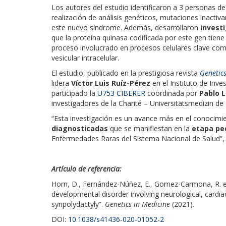
Los autores del estudio identificaron a 3 personas de
realización de análisis genéticos, mutaciones inactiv
este nuevo síndrome. Además, desarrollaron
investi
que la proteína quinasa codificada por este gen tiene
proceso involucrado en procesos celulares clave como l
vesicular intracelular.
El estudio, publicado en la prestigiosa revista
Genetics
lidera
Víctor Luis Ruíz-Pérez
en el Instituto de Inv
participado la
U753 CIBERER
coordinada por
Pablo 
investigadores de la Charité – Universitätsmedizin de 
“Esta investigación es un avance más en el conocimi
diagnosticadas
que se manifiestan en la
etapa pe
Enfermedades Raras del Sistema Nacional de Salud”, d
Artículo de referencia:
Horn, D., Fernández-Núñez, E., Gomez-Carmona, R. et a
developmental disorder involving neurological, cardi
synpolydactyly”.
Genetics in Medicine
(2021).
DOI:
10.1038/s41436-020-01052-2