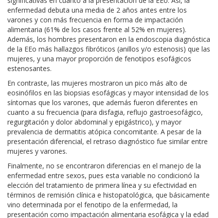
significativas en cuanto a la presentación de la EEo. Así, la
enfermedad debuta una media de 2 años antes entre los
varones y con más frecuencia en forma de impactación
alimentaria (61% de los casos frente al 52% en mujeres).
Además, los hombres presentaron en la endoscopia diagnóstica
de la EEo más hallazgos fibróticos (anillos y/o estenosis) que las
mujeres, y una mayor proporción de fenotipos esofágicos
estenosantes.
En contraste, las mujeres mostraron un pico más alto de
eosinófilos en las biopsias esofágicas y mayor intensidad de los
síntomas que los varones, que además fueron diferentes en
cuanto a su frecuencia (para disfagia, reflujo gastroesofágico,
regurgitación y dolor abdominal y epigástrico), y mayor
prevalencia de dermatitis atópica concomitante. A pesar de la
presentación diferencial, el retraso diagnóstico fue similar entre
mujeres y varones.
Finalmente, no se encontraron diferencias en el manejo de la
enfermedad entre sexos, pues esta variable no condicionó la
elección del tratamiento de primera línea y su efectividad en
términos de remisión clínica e histopatológica, que básicamente
vino determinada por el fenotipo de la enfermedad, la
presentación como impactación alimentaria esofágica y la edad