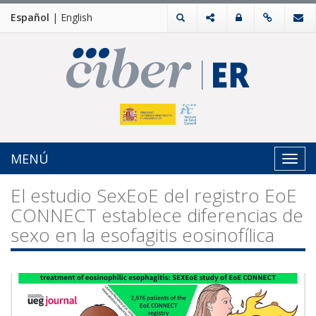
Español
|
English
MENÚ
Toggl
navig
El estudio SexEoE del registro EoE
CONNECT establece diferencias de
sexo en la esofagitis eosinofílica