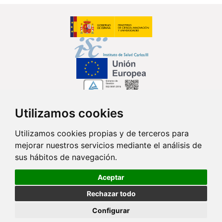
Utilizamos cookies
Síguenos en...
Utilizamos cookies propias y de terceros para
mejorar nuestros servicios mediante el análisis de
Contacto
sus hábitos de navegación.
Av. Monforte de Lemos, 3-5. Pabellón 11. Planta 0 28029 Madrid
Aceptar
info@ciberisciii.es
Rechazar todo
© Copyright 2026 CIBER |
Política de Privacidad
|
Aviso Legal
|
Política
Configurar
de Cookies
|
Mapa Web
|
Portal de Transparencia
|
Política de