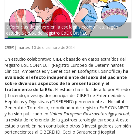
Diferencias de género en la esofagitis eosinofílica, según
estudio SexEoE del registro EoE CONNECT
CIBER |
martes, 10 de diciembre de 2024
Un estudio colaborativo CIBER basado en datos extraídos del
registro EoE CONNECT (Registro Europeo de Determinantes
Clínicos, Ambientales y Genéticos en Esofagitis Eosinofílica)
ha
evaluado el efecto independiente del sexo del paciente
sobre diversos aspectos de la presentación y el
tratamiento de la EEo.
El estudio ha sido liderado por Alfredo
J. Lucendo, investigador principal del CIBER de Enfermedades
Hepáticas y Digestivas (CIBEREHD) perteneciente al Hospital
General de Tomelloso, coordinador del registro EoE CONNECT,
y ha sido publicado en
United European Gastroentorolgy Journal,
la revista de referencia de la gastroenterología europea. A este
estudio también han contribuido otros 3 investigadores también
pertenecientes al CIBEREHD: Cecilio Santander (Hospital