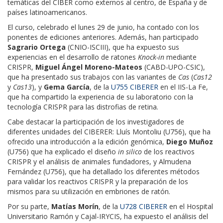
temáticas del CIBER como externos al centro, de España y de
países latinoamericanos.
El curso, celebrado el lunes 29 de junio, ha contado con los
ponentes de ediciones anteriores. Además, han participado
Sagrario Ortega
(CNIO-ISCIII), que ha expuesto sus
experiencias en el desarrollo de ratones
Knock-in
mediante
CRISPR,
Miguel Ángel Moreno-Mateos
(CABD-UPO-CSIC),
que ha presentado sus trabajos con las variantes de
Cas
(
Cas12
y
Cas13
), y
Gema García
, de la
U755 CIBERER
en el IIS-La Fe,
que ha compartido la experiencia de su laboratorio con la
tecnología CRISPR para las distrofias de retina.
Cabe destacar la participación de los investigadores de
diferentes unidades del CIBERER: Lluís Montoliu (U756), que ha
ofrecido una introducción a la edición genómica,
Diego Muñoz
(U756) que ha explicado el diseño
in silico
de los reactivos
CRISPR y el análisis de animales fundadores, y Almudena
Fernández (U756), que ha detallado los diferentes métodos
para validar los reactivos CRISPR y la preparación de los
mismos para su utilización en embriones de ratón.
Por su parte,
Matías Morín
, de la
U728 CIBERER
en el Hospital
Universitario Ramón y Cajal-IRYCIS, ha expuesto el análisis del