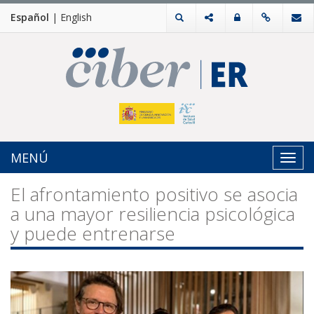
Español
|
English
MENÚ
Toggl
navig
El afrontamiento positivo se asocia
a una mayor resiliencia psicológica
y puede entrenarse