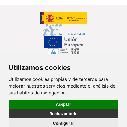
Utilizamos cookies
Síguenos en...
Utilizamos cookies propias y de terceros para
mejorar nuestros servicios mediante el análisis de
Contacto
sus hábitos de navegación.
Av. Monforte de Lemos, 3-5. Pabellón 11. Planta 0 28029 Madrid
Aceptar
info@ciberisciii.es
Rechazar todo
© Copyright 2026 CIBER |
Política de Privacidad
|
Aviso Legal
|
Política
Configurar
de Cookies
|
Mapa Web
|
Portal de Transparencia
|
Política de