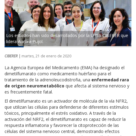
Los estudios han sido desarrollados por la U759 CIBERER que
lidera Aurora Pujol.
CIBERER |
martes, 21 de enero de 2020
La Agencia Europea del Medicamento (EMA) ha designado el
dimetilfumarato como medicamento huérfano para el
tratamiento de la adrenoleucodistrofia, una
enfermedad rara
de origen neurometabólico
que afecta al sistema nervioso y
es frecuentemente fatal.
El dimetilfumarato es un activador de molécula de la vía NFR2,
que utilizan las células para defenderse de diferentes estímulos
tóxicos, principalmente el estrés oxidativo. A través de la
activación del NRF2, el dimetilfumarato es capaz de reducir la
respuesta inflamatoria y favorecer la citoprotección de las
células del sistema nervioso central, demostrando efectos