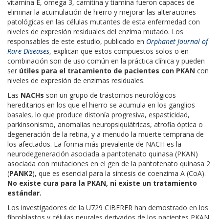
vitamina E, omega 3, carnitina y tiamina fueron capaces de
eliminar la acumulación de hierro y mejorar las alteraciones
patológicas en las células mutantes de esta enfermedad con
niveles de expresión residuales del enzima mutado. Los
responsables de este estudio, publicado en
Orphanet Journal of
Rare Diseases
, explican que estos compuestos solos o en
combinación son de uso común en la práctica clínica y pueden
ser
útiles para el tratamiento de pacientes con PKAN
con
niveles de expresión de enzimas residuales.
Las
NACHs
son un grupo de trastornos neurológicos
hereditarios en los que el hierro se acumula en los ganglios
basales, lo que produce distonía progresiva, espasticidad,
parkinsonismo, anomalías neuropsiquiátricas, atrofia óptica o
degeneración de la retina, y a menudo la muerte temprana de
los afectados. La forma más prevalente de NACH es la
neurodegeneración asociada a pantotenato quinasa (PKAN)
asociada con mutaciones en el gen de la pantotenato quinasa 2
(
PANK2
), que es esencial para la síntesis de coenzima A (CoA).
No existe cura para la PKAN, ni existe un tratamiento
estándar.
Los investigadores de la U729 CIBERER han demostrado en los
fibroblastos y células neurales derivados de los pacientes PKAN