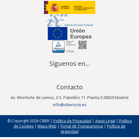
Síguenos en...
Contacto
Av. Monforte de Lemos, 3-5. Pabellón 11. Planta 0 28029 Madrid
info@ciberisciii.es
© Copyright 2026 CIBER |
Política de Privacidad
|
Aviso Legal
|
Política
de Cookies
|
Mapa Web
|
Portal de Transparencia
|
Política de
seguridad