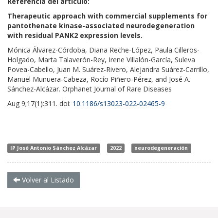
Referencia del artículo:
Therapeutic approach with commercial supplements for
pantothenate kinase-associated neurodegeneration
with residual PANK2 expression levels.
Mónica Álvarez-Córdoba, Diana Reche-López, Paula Cilleros-
Holgado, Marta Talaverón-Rey, Irene Villalón-García, Suleva
Povea-Cabello, Juan M. Suárez-Rivero, Alejandra Suárez-Carrillo,
Manuel Munuera-Cabeza, Rocío Piñero-Pérez, and José A.
Sánchez-Alcázar. Orphanet Journal of Rare Diseases
Aug 9;17(1):311. doi:
10.1186/s13023-022-02465-9
IP José Antonio Sánchez Alcázar
2022
neurodegeneración
Volver al Listado