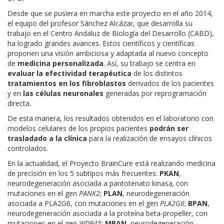
Desde que se pusiera en marcha este proyecto en el año 2014,
el equipo del profesor Sánchez Alcázar, que desarrolla su
trabajo en el Centro Andaluz de Biología del Desarrollo (CABD),
ha logrado grandes avances. Estos científicos y científicas
proponen una visión ambiciosa y adaptada al nuevo concepto
de
medicina personalizada
. Así, su trabajo se centra en
evaluar la efectividad terapéutica
de los distintos
tratamientos en los fibroblastos
derivados de los pacientes
y en
las células neuronales
generadas por reprogramación
directa.
De esta manera, los resultados obtenidos en el laboratorio con
modelos celulares de los propios pacientes
podrán ser
trasladado a la clínica
para la realización de ensayos clínicos
controlados.
En la actualidad, el Proyecto BrainCure está realizando medicina
de precisión en los 5 subtipos más frecuentes:
PKAN
,
neurodegeneración asociada a pantotenato kinasa
,
con
mutaciones en el gen
PANK2
;
PLAN
, neurodegeneración
asociada a PLA2G6, con mutaciones en el gen
PLA2G6
;
BPAN
,
neurodegeneración asociada a la proteína beta-propeller, con
mutaciones en el gen
WDR45
;
MPAN
, neurodegeneración