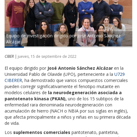
Equipo de investigación dirigido por José Antonio Sánchez
Alcázar.
CIBER |
jueves, 15 de septiembre de 2022
El equipo dirigido por
José Antonio Sánchez Alcázar
en la
Universidad Pablo de Olavide (UPO), perteneciente a la
U729
CIBERER
,
ha demostrado que varios compuestos comerciales
pueden corregir significativamente el fenotipo mutante en
modelos celulares de
la neurodegeneración asociada a
pantotenato kinasa (PKAN),
uno de los 15 subtipos de la
enfermedad rara denominada neurodegeneración con
acumulación de hierro (NACH o NBIA por sus siglas en inglés),
que afecta principalmente a niños y niñas en su primera década
de vida.
Los
suplementos comerciales
pantotenato, pantetina,