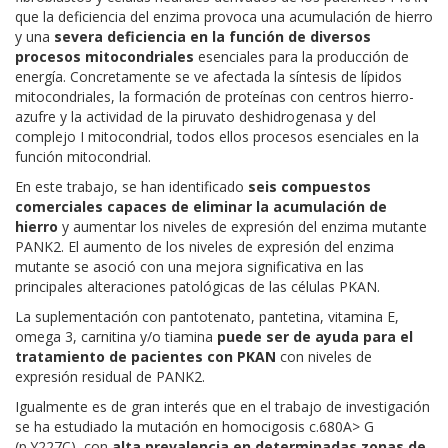
que la deficiencia del enzima provoca una acumulación de hierro
y una
severa deficiencia en la función de diversos
procesos mitocondriales
esenciales para la producción de
energía. Concretamente se ve afectada la síntesis de lípidos
mitocondriales, la formación de proteínas con centros hierro-
azufre y la actividad de la piruvato deshidrogenasa y del
complejo I mitocondrial, todos ellos procesos esenciales en la
función mitocondrial.
En este trabajo, se han identificado
seis compuestos
comerciales capaces de eliminar la acumulación de
hierro
y aumentar los niveles de expresión del enzima mutante
PANK2. El aumento de los niveles de expresión del enzima
mutante se asoció con una mejora significativa en las
principales alteraciones patológicas de las células PKAN.
La suplementación con pantotenato, pantetina, vitamina E,
omega 3, carnitina y/o tiamina
puede ser de ayuda para el
tratamiento de pacientes con PKAN
con niveles de
expresión residual de PANK2.
Igualmente es de gran interés que en el trabajo de investigación
se ha estudiado la mutación en homocigosis c.680A> G
(p.Y227C), con
alta prevalencia en determinadas zonas de