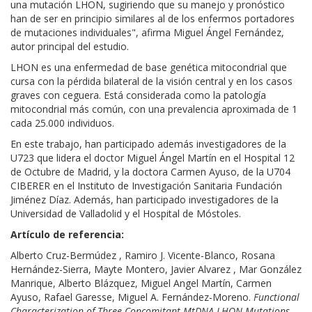
una mutación LHON, sugiriendo que su manejo y pronóstico
han de ser en principio similares al de los enfermos portadores
de mutaciones individuales", afirma Miguel Ángel Fernández,
autor principal del estudio.
LHON es una enfermedad de base genética mitocondrial que
cursa con la pérdida bilateral de la visión central y en los casos
graves con ceguera. Está considerada como la patología
mitocondrial más común, con una prevalencia aproximada de 1
cada 25.000 individuos.
En este trabajo, han participado además investigadores de la
U723 que lidera el doctor Miguel Ángel Martín en el Hospital 12
de Octubre de Madrid, y la doctora Carmen Ayuso, de la U704
CIBERER en el Instituto de Investigación Sanitaria Fundación
Jiménez Díaz. Además, han participado investigadores de la
Universidad de Valladolid y el Hospital de Móstoles.
Artículo de referencia:
Alberto Cruz-Bermúdez , Ramiro J. Vicente-Blanco, Rosana
Hernández-Sierra, Mayte Montero, Javier Alvarez , Mar González
Manrique, Alberto Blázquez, Miguel Angel Martín, Carmen
Ayuso, Rafael Garesse, Miguel A. Fernández-Moreno.
Functional
Characterization of Three Concomitant MtDNA LHON Mutations