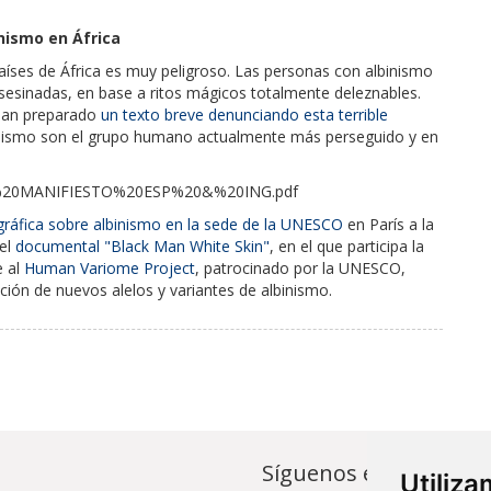
nismo en África
íses de África es muy peligroso. Las personas con albinismo
sesinadas, en base a ritos mágicos totalmente deleznables.
 han preparado
un texto breve denunciando esta terrible
inismo son el grupo humano actualmente más perseguido y en
exto%20MANIFIESTO%20ESP%20&%20ING.pdf
ráfica sobre albinismo en la sede de la UNESCO
en París a la
 el
documental "Black Man White Skin"
, en el que participa la
e al
Human Variome Project
, patrocinado por la UNESCO,
ción de nuevos alelos y variantes de albinismo.
Síguenos en...
Utiliz