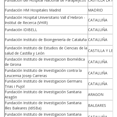
Fundación del Hospital Nacional de Parapléjicos
CASTILLA LA M
Fundación HM Hospitales Madrid
MADRID
Fundación Hospital Universitario Vall d´Hebron -
CATALUÑA
Institut de Recerca (VHIR)
Fundación IDIBELL
CATALUÑA
Fundación Instituto de Bioingeniería de Cataluña
CATALUÑA
Fundación Instituto de Estudios de Ciencias de la
CASTILLA Y LEO
salud de Castilla y León
Fundación Instituto de Investigacion Biomédica
CATALUÑA
de Girona
Fundación Instituto de Investigación contra la
CATALUÑA
Leucemia Josep Carreras
Fundación Instituto de Investigacion Germans
CATALUÑA
Trias i Pujol
Fundación Instituto de Investigación Sanitaria
ARAGON
Aragón
Fundación Instituto de Investigación Sanitaria
BALEARES
Illes Baleares (IdISBa)
Fundación Instituto de Investigacion Sanitaria
CATALUÑA