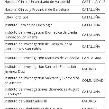
Hospital Clínico Universitario de Valladolid
CASTILLA Y LEO
Hospital Clínico y Provincial de Barcelona
CATALUÑA
IDIAP Jordi Gol
CATALUÑA
Instituto Catalan de Oncología
CATALUÑA
Instituto de Investigacion Biomédica de Lleida.
CATALUÑA
Fundación Dr. Pifarre
Instituto de Investigación del Hospital de la
CATALUÑA
Santa Cruz y San Pablo
Instituto de Investigación Marques de Valdecilla
CANTABRIA
Instituto de Investigación Sanitaria Fundación
MADRID
Jiménez Díaz
Instituto de Investigación Sanitaria y Biomédica
COMUNIDAD VA
de Alicante
Instituto de Investigaciones Biomédicas August
CATALUÑA
Pi i Sunyer
Instituto de Salud Carlos III
MADRID
Instituto de Salud Pública de Navarra
NAVARRA