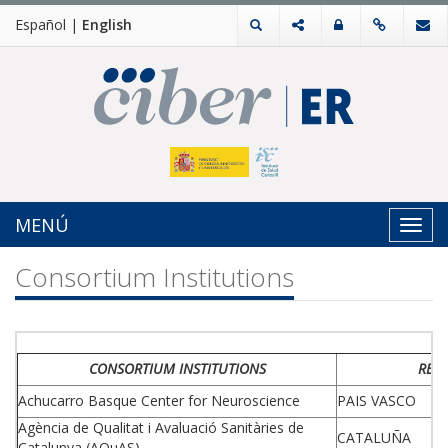
Español
|
English
MENÚ
Toggl
navig
Consortium Institutions
CONSORTIUM INSTITUTIONS
REG
Achucarro Basque Center for Neuroscience
PAIS VASCO
Agència de Qualitat i Avaluació Sanitàries de
CATALUÑA
Catalunya (AQuAS)