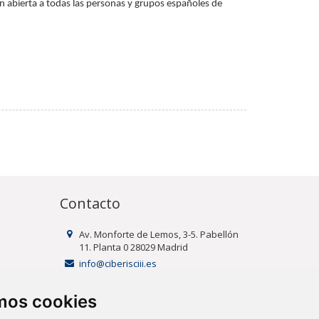
n abierta a todas las personas y grupos españoles de
Contacto
Av. Monforte de Lemos, 3-5. Pabellón
11. Planta 0 28029 Madrid
info@ciberisciii.es
amos cookies
uridad