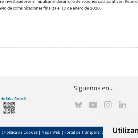
e investigadores e impulsar el desarrollo de acciones colaborativas. Reunió
envío de comunicaciones finaliza el 10 de enero de 2020
.
Síguenos en...
Utiliz
l
|
Política de Cookies
|
Mapa Web
|
Portal de Transparencia
|
Política de seg