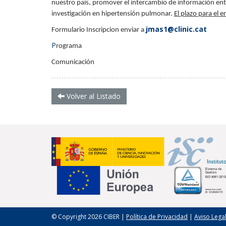
nuestro país, promover el intercambio de información entr
investigación en hipertensión pulmonar.
El plazo para el 
jmas1@clinic.cat
Formulario Inscripcion enviar a
P
rograma
Comunicación
Volver al Listado
© Copyright 2026 CIBER |
Política de Privacidad
|
Aviso Lega