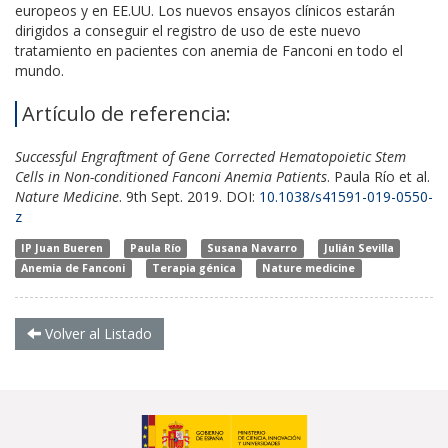
europeos y en EE.UU. Los nuevos ensayos clínicos estarán
dirigidos a conseguir el registro de uso de este nuevo
tratamiento en pacientes con anemia de Fanconi en todo el
mundo.
Artículo de referencia:
Successful Engraftment of Gene Corrected Hematopoietic Stem
Cells in Non-conditioned Fanconi Anemia Patients
. Paula Río et al.
Nature Medicine
. 9th Sept. 2019. DOI:
10.1038/s41591-019-0550-
z
IP Juan Bueren
Paula Río
Susana Navarro
Julián Sevilla
Anemia de Fanconi
Terapia génica
Nature medicine
Volver al Listado