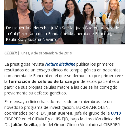
De izquierda a derecha, Julián Sevilla, Juan Bueren, Aurora de
la Cal (Secretaria de la Fundación de anemia de Fanconi),
Paula Río y Susana Navarro.
CIBERER |
lunes, 9 de septiembre de 2019
La prestigiosa revista
Nature Medicine
publica los primeros
resultados de un ensayo clínico de terapia génica en pacientes
con anemia de Fanconi en el que se demuestra por primera vez
la
formación de células de la sangre
de estos pacientes a
partir de sus propias células madre a las que se ha corregido
previamente su defecto genético.
Este ensayo clínico ha sido realizado por miembros de un
novedoso programa de investigación, EUROFANCOLEN,
coordinados por el Dr.
Juan Bueren
, jefe de grupo de la
U710
CIBERER en el CIEMAT y el IIS-FJD, bajo la dirección clínica del
Dr.
Julián Sevilla
, jefe del Grupo Clínico Vinculado al CIBERER