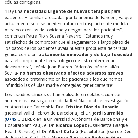
células corregidas.
“Hay una
necesidad urgente de nuevas terapias
para
pacientes y familias afectadas por la anemia de Fanconi, ya que
actualmente solo se pueden tratar con trasplantes de médula
ósea no exentos de toxicidad y riesgos para los pacientes”,
comentan Paula Río y Susana Navarro. “Estamos muy
satisfechos de comprobar que el seguimiento a largo plazo de
los datos de los pacientes avala nuestra propuesta de terapia
génica como un
tratamiento innovador y de baja toxicidad
para el componente hematológico de esta enfermedad
devastadora”, señala Juan Bueren. “Además -añade Julián
Sevilla-
no hemos observado efectos adversos graves
asociados al tratamiento en los pacientes a los que hemos
infundido las células madre corregidas genéticamente”.
Los estudios clínicos se han realizado en colaboración con
numerosos investigadores de la Red Nacional de Investigación
en Anemia de Fanconi: la Dra.
Cristina Díaz de Heredia
(Hospital Vall d’Hebron de Barcelona); el Dr.
Jordi Surrallés
(
U745
CIBERER en la Universidad Autónoma de Barcelona y el
Hospital Sant Pau), el Dr.
Ricardo López
(Osakidetza Basque
Health Service), el Dr.
Albert Catalá
(Hospital San Joan de Déu
de Barcelona) y la Dra.
Nagore García de Andoaín
(Hospital