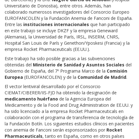
Universitario de Donostia), entre otros. Además, han
colaborado numerosos investigadores del Consorcio Europeo
EUROFANCOLEN y la Fundación Anemia de Fanconi de España.
Entre las
instituciones internacionales
que han participado
en este trabajo se incluye DKZF y la empresa Geneward
(Alemania), la Universidad de París, IRSL, INSERM, CNRS,
Hospital San Louis de París y Genethon/Yposkesi (Francia) y la
empresa Rocket Pharmaceuticals (EE.UU.).
Este trabajo ha sido posible gracias a las subvenciones
obtenidas del
Ministerio de Sanidad y Asuntos Sociales
del
Gobierno de España, del 7º Programa Marco de la
Comisión
Europea
(EUROFANCOLEN) y de la
Comunidad de Madrid
.
El vector lentiviral desarrollado por el Consorcio
CIEMAT/CIBERER/IIS-FJD ha obtenido la designación de
medicamento huérfano
de la Agencia Europea del
Medicamento y de la Food and Drug Administration de EE.UU. y
ha sido licenciado a la empresa Rocket Pharmaceuticals en
colaboración con el programa de transferencia de tecnología de
la Fundación Botín. Los siguientes estudios clínicos en pacientes
con anemia de Fanconi serán esponsorizados por
Rocket
Pharmaceuticals
, tanto en España, como en otros países