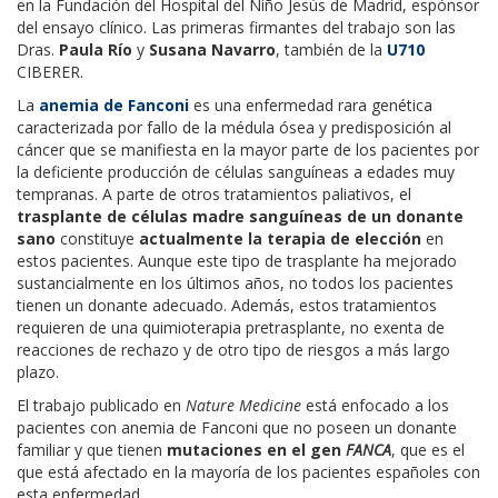
en la Fundación del Hospital del Niño Jesús de Madrid, espónsor
del ensayo clínico. Las primeras firmantes del trabajo son las
Dras.
Paula Río
y
Susana Navarro
, también de la
U710
CIBERER.
La
anemia de Fanconi
es una enfermedad rara genética
caracterizada por fallo de la médula ósea y predisposición al
cáncer que se manifiesta en la mayor parte de los pacientes por
la deficiente producción de células sanguíneas a edades muy
tempranas. A parte de otros tratamientos paliativos, el
trasplante de células madre sanguíneas de un donante
sano
constituye
actualmente la terapia de elección
en
estos pacientes. Aunque este tipo de trasplante ha mejorado
sustancialmente en los últimos años, no todos los pacientes
tienen un donante adecuado. Además, estos tratamientos
requieren de una quimioterapia pretrasplante, no exenta de
reacciones de rechazo y de otro tipo de riesgos a más largo
plazo.
El trabajo publicado en
Nature Medicine
está enfocado a los
pacientes con anemia de Fanconi que no poseen un donante
familiar y que tienen
mutaciones en el gen
FANCA
, que es el
que está afectado en la mayoría de los pacientes españoles con
esta enfermedad.