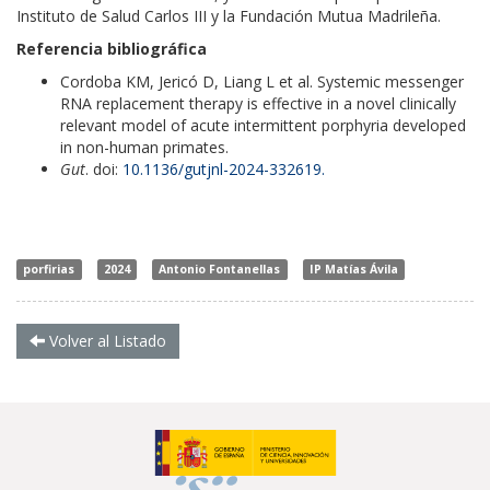
Instituto de Salud Carlos III y la Fundación Mutua Madrileña.
Referencia bibliográfica
Cordoba KM, Jericó D, Liang L et al. Systemic messenger
RNA replacement therapy is effective in a novel clinically
relevant model of acute intermittent porphyria developed
in non-human primates.
Gut
. doi:
10.1136/gutjnl-2024-332619.
porfirias
2024
Antonio Fontanellas
IP Matías Ávila
Volver al Listado