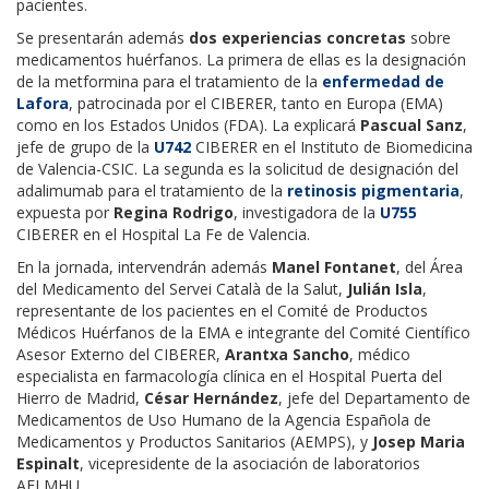
pacientes.
Se presentarán además
dos experiencias concretas
sobre
medicamentos huérfanos. La primera de ellas es la designación
de la metformina para el tratamiento de la
enfermedad de
Lafora
, patrocinada por el CIBERER, tanto en Europa (EMA)
como en los Estados Unidos (FDA). La explicará
Pascual Sanz
,
jefe de grupo de la
U742
CIBERER en el Instituto de Biomedicina
de Valencia-CSIC. La segunda es la solicitud de designación del
adalimumab para el tratamiento de la
retinosis pigmentaria
,
expuesta por
Regina Rodrigo
, investigadora de la
U755
CIBERER en el Hospital La Fe de Valencia.
En la jornada, intervendrán además
Manel Fontanet
, del Área
del Medicamento del Servei Català de la Salut,
Julián Isla
,
representante de los pacientes en el Comité de Productos
Médicos Huérfanos de la EMA e integrante del Comité Científico
Asesor Externo del CIBERER,
Arantxa Sancho
, médico
especialista en farmacología clínica en el Hospital Puerta del
Hierro de Madrid,
César Hernández
, jefe del Departamento de
Medicamentos de Uso Humano de la Agencia Española de
Medicamentos y Productos Sanitarios (AEMPS), y
Josep Maria
Espinalt
, vicepresidente de la asociación de laboratorios
AELMHU.