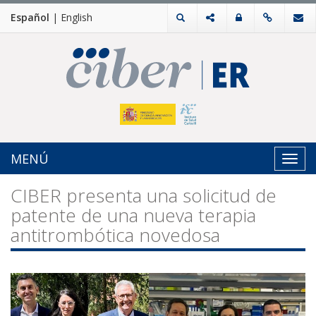
Español
|
English
MENÚ
Toggl
navig
CIBER presenta una solicitud de
patente de una nueva terapia
antitrombótica novedosa