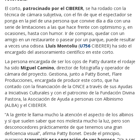
El corto,
patrocinado por el CIBERER
, se ha rodado con la
técnica de cámara subjetiva, con el fin de que el espectador se
ponga en la piel de una persona que convive día a día con una
serie de limitaciones a las que hace frente con optimismo y, en
ocasiones, hasta con humor. Ir de compras, quedar con un
amigo en un restaurante o pasear por un parque, puede resultar
a veces una odisea.
Lluís Montoliu
(
U756
CIBERER) ha sido el
encargado del asesoramiento científico en este corto.
La persona encargada de ser los ojos de Patty durante el rodaje
ha sido
Miguel Camino
, director de fotografía y operador de
cámara del proyecto. Gestiona, junto a Patty Bonet, Flare
Producciones, encargada de producir este corto, que ha
contado con la financiación de la ONCE a través de sus Ayudas
a Iniciativas Culturales y con el patrocinio de la Fundación Divina
Pastora, la Asociación de Ayuda a personas con Albinismo
(ALBA) y el CIBERER.
“A la gente le llama mucho la atención el aspecto de los albinos
y sí que suelen saber que nos molesta mucho la luz, pero son
desconocedores prácticamente de que tenemos una gran
deficiencia visual”, afirma Patty Bonet. Desde el principio,
quisieron
transmitir esa sensación de ver borroso
. “Va a ser