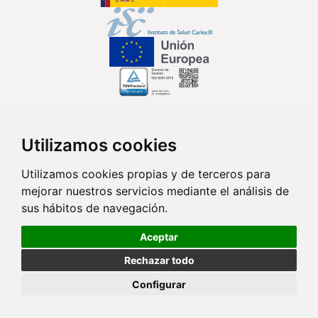
Síguenos en...
Utilizamos cookies
Contacto
Utilizamos cookies propias y de terceros para
mejorar nuestros servicios mediante el análisis de
Av. Monforte de Lemos, 3-5. Pabellón 11. Planta 0 28029 Madrid
sus hábitos de navegación.
info@ciberisciii.es
Aceptar
© Copyright 2026 CIBER |
Política de Privacidad
|
Aviso Legal
|
Política
Rechazar todo
de Cookies
|
Mapa Web
|
Portal de Transparencia
|
Política de
seguridad
Configurar