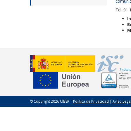
comunica
Tel. 91
I
B
M
© Copyright 2026 CIBER |
Política de Privacidad
|
Aviso Lega