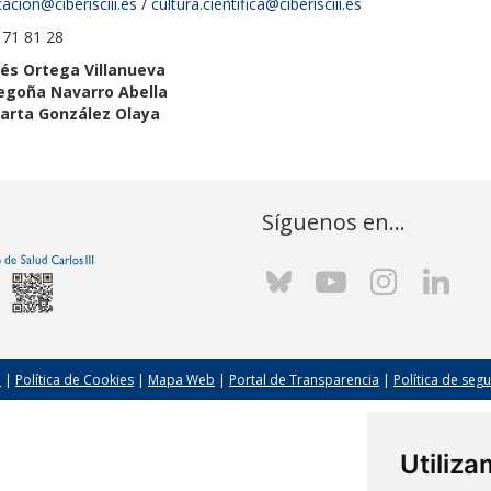
cion@ciberisciii.es
/
cultura.cientifica@ciberisciii.es
 171 81 28
nés Ortega Villanueva
egoña Navarro Abella
arta González Olaya
Síguenos en...
l
|
Política de Cookies
|
Mapa Web
|
Portal de Transparencia
|
Política de seg
Utiliz