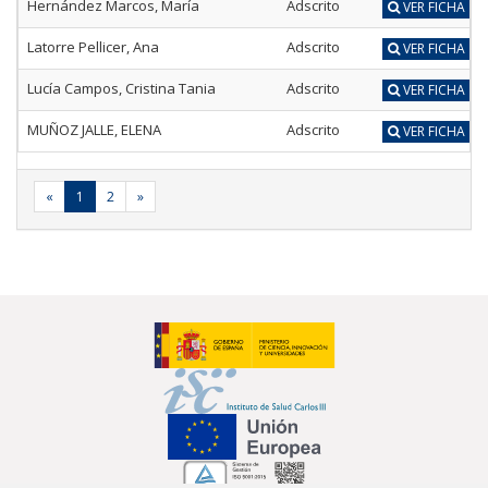
Hernández Marcos, María
Adscrito
VER FICHA
Latorre Pellicer, Ana
Adscrito
VER FICHA
Lucía Campos, Cristina Tania
Adscrito
VER FICHA
MUÑOZ JALLE, ELENA
Adscrito
VER FICHA
«
1
2
»