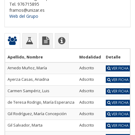
Tel. 976715895
framos@unizar.es
Web del Grupo
Apellido, Nombre
Modalidad
Detalle
Arnedo Muñoz, María
Adscrito
VER FICHA
Ayerza Casas, Ariadna
Adscrito
VER FICHA
Carmen Sampériz, Luis
Adscrito
VER FICHA
de Teresa Rodrigo, María Esperanza
Adscrito
VER FICHA
Gil Rodríguez, María Concepción
Adscrito
VER FICHA
Gil Salvador, Marta
Adscrito
VER FICHA