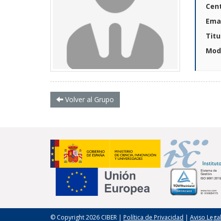
Cen
Emai
Titu
Mod
Volver al Grupo
© Copyright 2026 CIBER |
Política de Privacidad
|
Aviso Lega