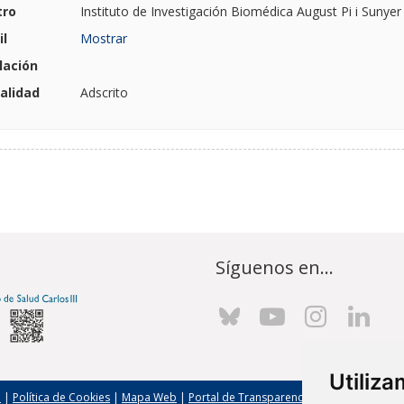
tro
Instituto de Investigación Biomédica August Pi i Sunyer
l
Mostrar
lación
alidad
Adscrito
Síguenos en...
Utiliz
l
|
Política de Cookies
|
Mapa Web
|
Portal de Transparencia
|
Política de seg