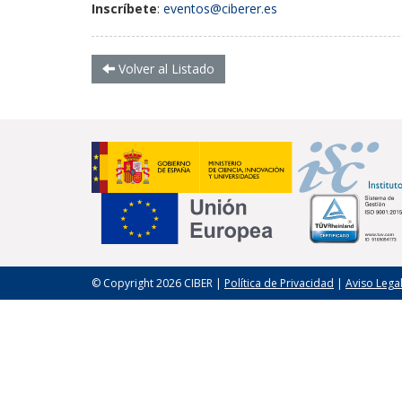
Inscríbete
:
eventos@ciberer.es
Volver al Listado
© Copyright 2026 CIBER |
Política de Privacidad
|
Aviso Lega