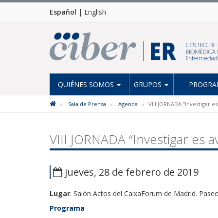
Español
|
English
QUIÉNES SOMOS
GRUPOS
PROGRAM
Sala de Prensa
Agenda
VIII JORNADA “Investigar e
VIII JORNADA “Investigar es 
jueves, 28 de febrero de 2019
Lugar
: Salón Actos del CaixaForum de Madrid. Paseo
Programa