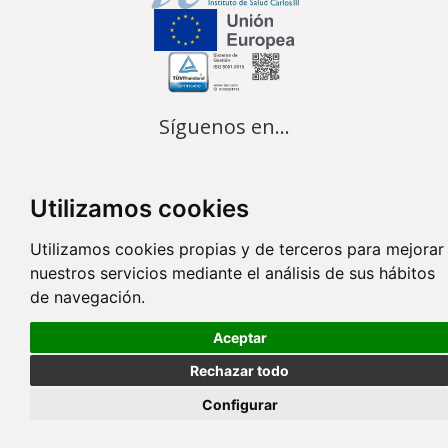
Síguenos en...
Contacto
Utilizamos cookies
Av. Monforte de Lemos, 3-5. Pabellón 11. Planta 0 28029 Madrid
Utilizamos cookies propias y de terceros para mejorar
info@ciberisciii.es
nuestros servicios mediante el análisis de sus hábitos
de navegación.
© Copyright 2026 CIBER |
Política de Privacidad
|
Aviso Legal
|
Política
de Cookies
|
Mapa Web
|
Portal de Transparencia
|
Política de
Aceptar
seguridad
Rechazar todo
Configurar