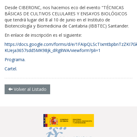
Desde CIBERONC, nos hacemos eco del evento "
TÉCNICAS
BÁSICAS DE CULTIVOS CELULARES Y ENSAYOS BIOLÓGICOS
que tendrá lugar del 8 al 10 de junio en el I
nstituto de
Biotencología y Biomedicina de Cantabria (IBBTEC)
S
antander.
En enlace de inscripción es el siguiente:
https://docs.google.com/forms/d/e/1FAIpQLScTIxmtbpbnTzZKI7G
KUeja3657sdd5MK98jk_dRg8WA/viewform?pli=1
Programa.
Cartel.
Volver al Listado