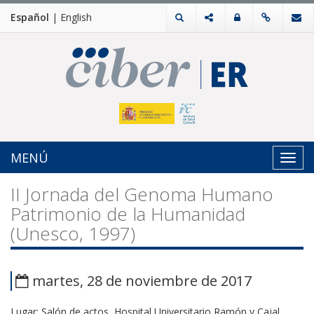
Español
|
English
MENÚ
Toggl
navig
II Jornada del Genoma Humano
Patrimonio de la Humanidad
(Unesco, 1997)
martes, 28 de noviembre de 2017
Lugar: Salón de actos, Hospital Universitario Ramón y Cajal.