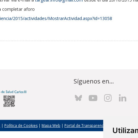
ta completar aforo
encia/2015/actividades/MostrarActividad.aspx?id=13058
Síguenos en...
l
|
Política de Cookies
|
Mapa Web
|
Portal de Transparencia
|
Política de seg
Utiliz