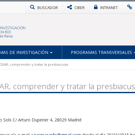
BUSCADOR
CIBER
INTRANET
AS DE INVESTIGACIÓN
PROGRAMAS TRANSVERSALES
GEAR, comprender y tratar la presbiacusia
R, comprender y tratar la presbiacus
to Sols C/ Arturo Duperier 4, 28029 Madrid
servar vía e-mail a
targear.info@gmail.com
desde el día 20/10/2015 has